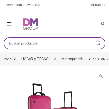
Skip to navigation
Skip to content
Bienvenidos a DM Group
Mi cuenta
Buscar por:
Inicio
HOGAR y TECNO
Marroquinería
SET VALI