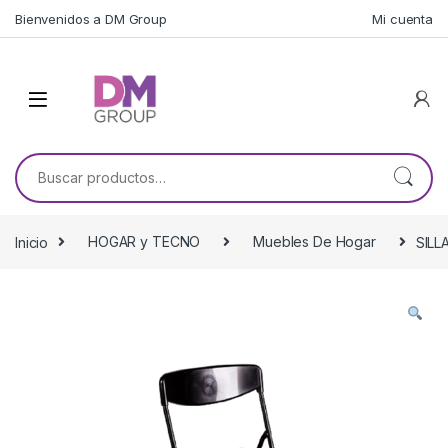
Skip to navigation
Skip to content
Bienvenidos a DM Group
Mi cuenta
Buscar por:
Inicio
HOGAR y TECNO
Muebles De Hogar
SILL