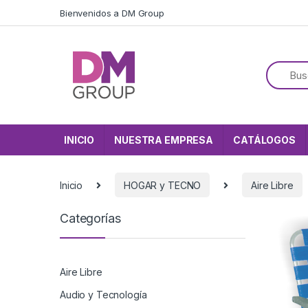
Skip to navigation
Skip to content
Bienvenidos a DM Group
INICIO
NUESTRA EMPRESA
CATÁLOGOS
Inicio
HOGAR y TECNO
Aire Libre
Categorías
Aire Libre
Audio y Tecnología