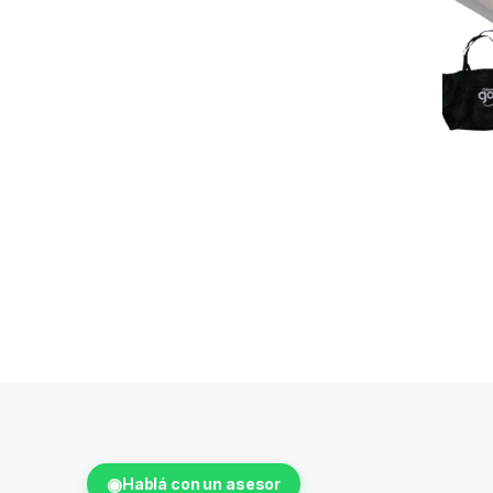
◉
Hablá con un asesor