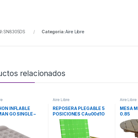
U:
SN8305DS
Categoría:
Aire Libre
uctos relacionados
re
Aire Libre
Aire Libre
ON INFLABLE
REPOSERA PLEGABLE 5
MESA M
AN GO SINGLE –
POSICIONES CAu00d1O
0.85
an
PINTADO 1020001
DESCANSAR