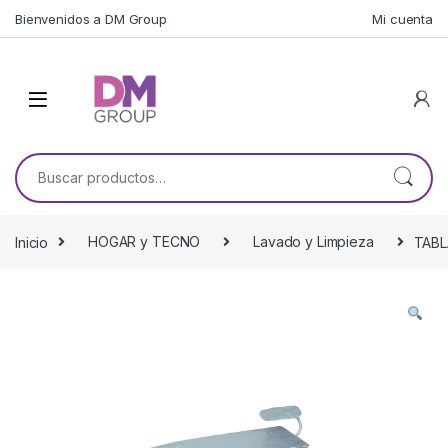
Skip to navigation
Skip to content
Bienvenidos a DM Group
Mi cuenta
Buscar por:
Inicio
HOGAR y TECNO
Lavado y Limpieza
TABL