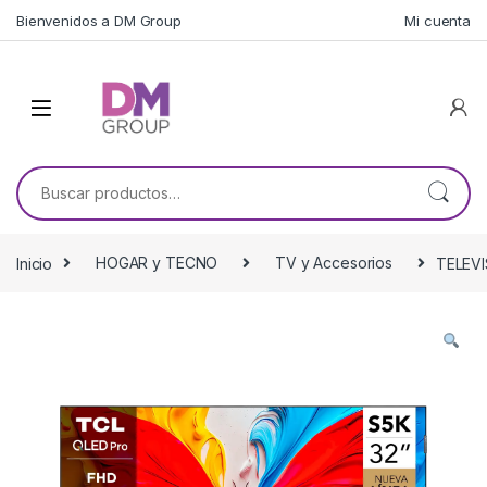
Skip to navigation
Skip to content
Bienvenidos a DM Group
Mi cuenta
Buscar por:
Inicio
HOGAR y TECNO
TV y Accesorios
TELEV