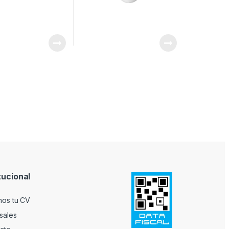
tucional
nos tu CV
sales