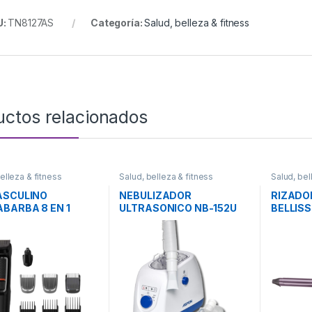
U:
TN8127AS
Categoría:
Salud, belleza & fitness
uctos relacionados
elleza & fitness
Salud, belleza & fitness
Salud, bel
ASCULINO
NEBULIZADOR
RIZADO
BARBA 8 EN 1
ULTRASONICO NB-152U
BELLIS
0/15 PHILIPS
ASPEN