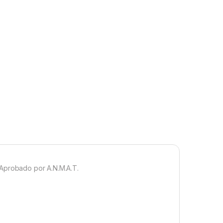
 – Aprobado por A.N.M.A.T.