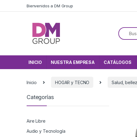
Skip to navigation
Skip to content
Bienvenidos a DM Group
INICIO
NUESTRA EMPRESA
CATÁLOGOS
Inicio
HOGAR y TECNO
Salud, bellez
Categorías
Aire Libre
Audio y Tecnología