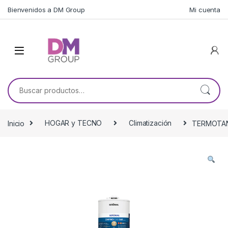
Skip to navigation
Skip to content
Bienvenidos a DM Group
Mi cuenta
Buscar por:
Inicio
HOGAR y TECNO
Climatización
TERMOTAN