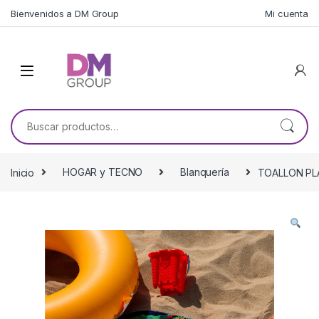
Skip to navigation
Skip to content
Bienvenidos a DM Group
Mi cuenta
Buscar por:
Inicio
HOGAR y TECNO
Blanquería
TOALLON PL