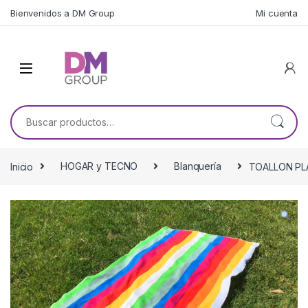
Skip to navigation
Skip to content
Bienvenidos a DM Group
Mi cuenta
Buscar por:
Inicio
HOGAR y TECNO
Blanquería
TOALLON PL