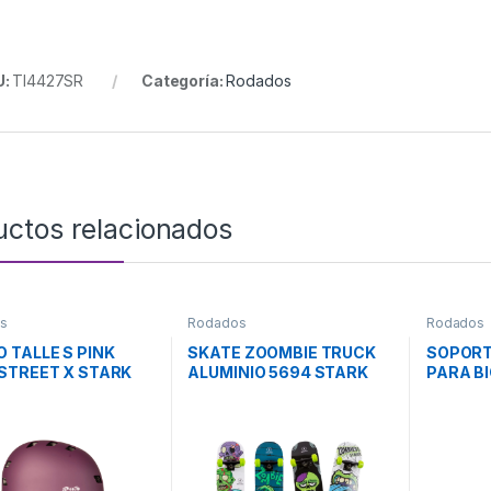
U:
TI4427SR
Categoría:
Rodados
uctos relacionados
s
Rodados
Rodados
 TALLE S PINK
SKATE ZOOMBIE TRUCK
SOPORT
STREET X STARK
ALUMINIO 5694 STARK
PARA BI
MB4 ON