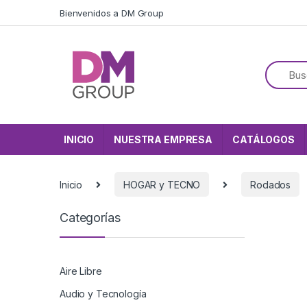
Skip to navigation
Skip to content
Bienvenidos a DM Group
INICIO
NUESTRA EMPRESA
CATÁLOGOS
Inicio
HOGAR y TECNO
Rodados
Categorías
Aire Libre
Audio y Tecnología