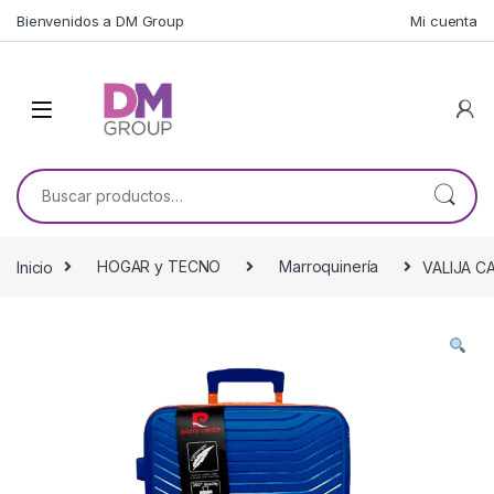
Skip to navigation
Skip to content
Bienvenidos a DM Group
Mi cuenta
Buscar por:
Inicio
HOGAR y TECNO
Marroquinería
VALIJA C