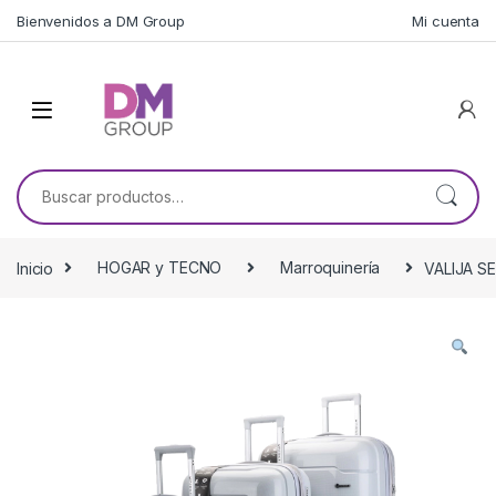
Skip to navigation
Skip to content
Bienvenidos a DM Group
Mi cuenta
Buscar por:
Inicio
HOGAR y TECNO
Marroquinería
VALIJA S