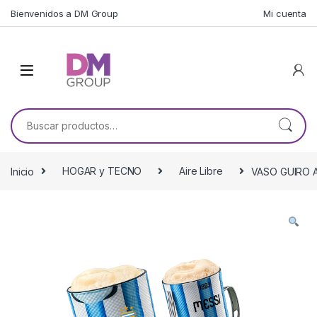
Skip to navigation
Skip to content
Bienvenidos a DM Group
Mi cuenta
Buscar por:
Inicio
HOGAR y TECNO
Aire Libre
VASO GUIRO 