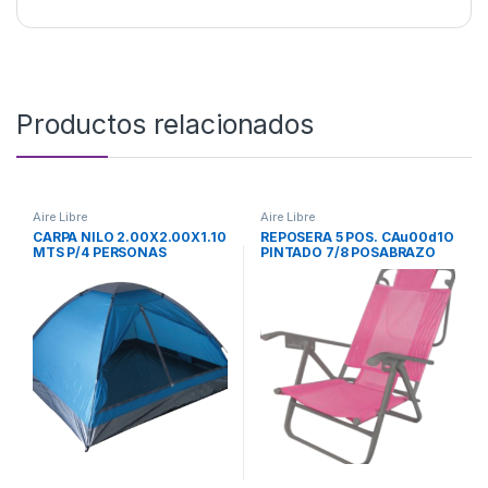
Productos relacionados
Aire Libre
Aire Libre
CARPA NILO 2.00X2.00X1.10
REPOSERA 5 POS. CAu00d1O
MTS P/4 PERSONAS
PINTADO 7/8 POSABRAZO
700524-AZUL LAURY
CAu00d1O C/COVER