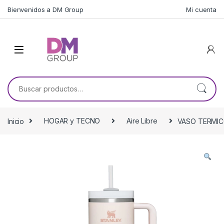
Skip to navigation
Skip to content
Bienvenidos a DM Group
Mi cuenta
Buscar por:
Inicio
HOGAR y TECNO
Aire Libre
VASO TERMIC