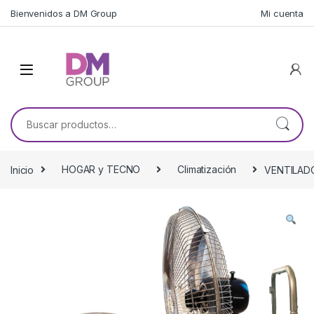
Skip to navigation
Skip to content
Bienvenidos a DM Group
Mi cuenta
Buscar por:
Inicio
HOGAR y TECNO
Climatización
VENTILAD