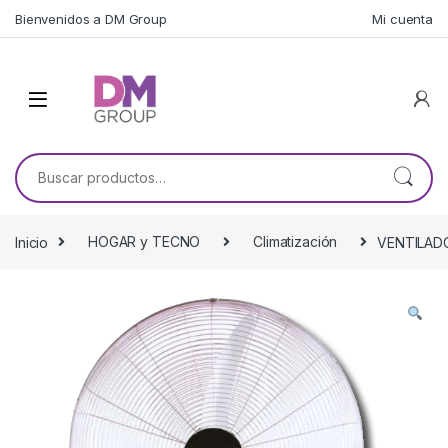
Skip to navigation
Skip to content
Bienvenidos a DM Group
Mi cuenta
Buscar por:
Inicio
HOGAR y TECNO
Climatización
VENTILADO