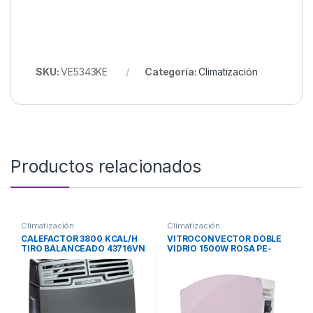
SKU:
VE5343KE
Categoría:
Climatización
Productos relacionados
Climatización
Climatización
CALEFACTOR 3800 KCAL/H
VITROCONVECTOR DOBLE
TIRO BALANCEADO 43716VN
VIDRIO 1500W ROSA PE-
VOLCAN
BVC15P PEABODY