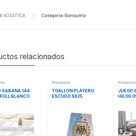
U:
AO3277CA
Categoría:
Blanquería
uctos relacionados
ría
Blanquería
Blanquerí
 SABANA 144
TOALLON PLAYERO
JUEGO 
 FULL BLANCO
ESCUDO 5925
HILOS 0
BLANCA
CASABLANCA
CASAB