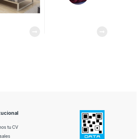
tucional
nos tu CV
sales