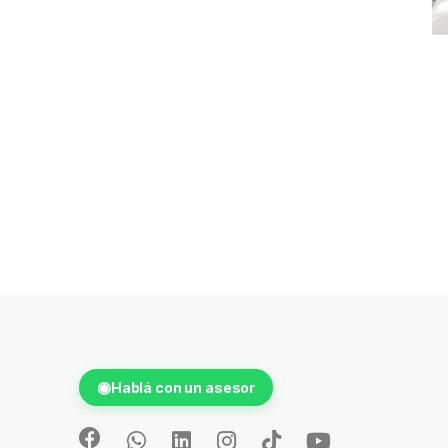
◉
Hablá con un asesor