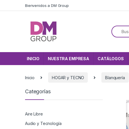
Skip to navigation
Skip to content
Bienvenidos a DM Group
INICIO
NUESTRA EMPRESA
CATÁLOGOS
Inicio
HOGAR y TECNO
Blanquería
Categorías
Aire Libre
Audio y Tecnología