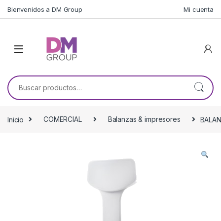
Skip to navigation
Skip to content
Bienvenidos a DM Group
Mi cuenta
Buscar por:
Inicio
COMERCIAL
Balanzas & impresores
BALAN