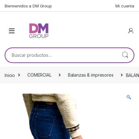
Skip to navigation
Skip to content
Bienvenidos a DM Group
Mi cuenta
Buscar por:
Inicio
COMERCIAL
Balanzas & impresores
BALAN