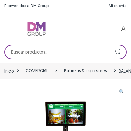
Skip to navigation
Skip to content
Bienvenidos a DM Group
Mi cuenta
Buscar por:
Inicio
COMERCIAL
Balanzas & impresores
BALAN