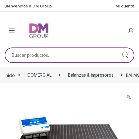
Skip to navigation
Skip to content
Bienvenidos a DM Group
Mi cuenta
Buscar por:
Inicio
COMERCIAL
Balanzas & impresores
BALAN