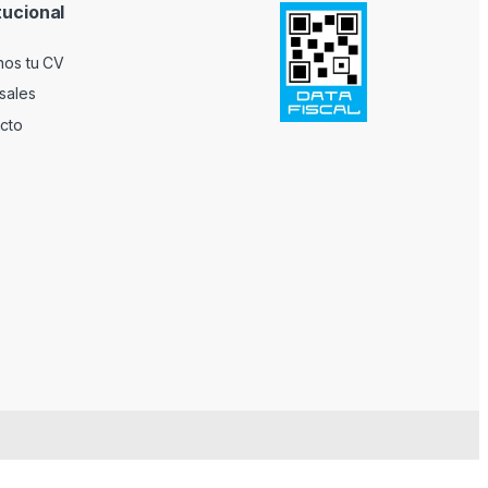
tucional
nos tu CV
sales
cto