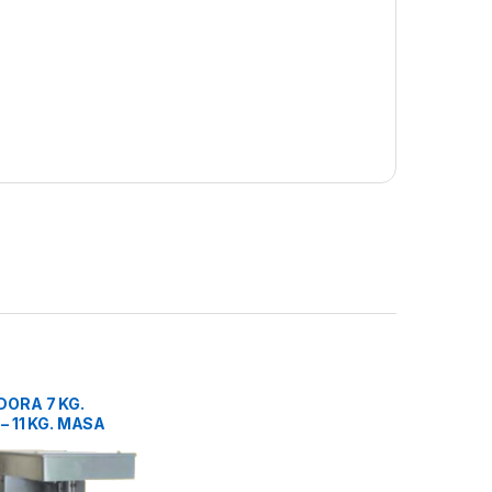
ORA 7 KG.
– 11 KG. MASA
ACERO MB