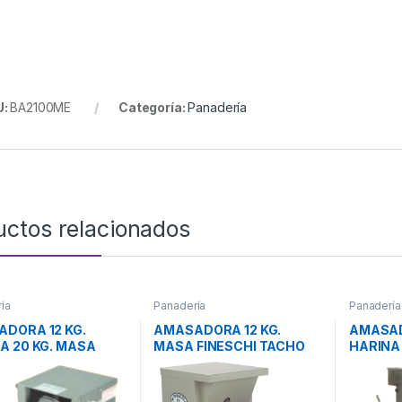
U:
BA2100ME
Categoría:
Panadería
uctos relacionados
ía
Panadería
Panadería
DORA 12 KG.
AMASADORA 12 KG.
AMASAD
A 20 KG. MASA
MASA FINESCHI TACHO
HARINA 
 ALUMINIO
ACERO 20 LTS.
TACHO 