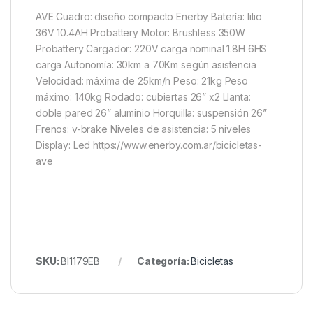
AVE Cuadro: diseño compacto Enerby Batería: litio
36V 10.4AH Probattery Motor: Brushless 350W
Probattery Cargador: 220V carga nominal 1.8H 6HS
carga Autonomía: 30km a 70Km según asistencia
Velocidad: máxima de 25km/h Peso: 21kg Peso
máximo: 140kg Rodado: cubiertas 26” x2 Llanta:
doble pared 26” aluminio Horquilla: suspensión 26”
Frenos: v-brake Niveles de asistencia: 5 niveles
Display: Led https://www.enerby.com.ar/bicicletas-
ave
SKU:
BI1179EB
Categoría:
Bicicletas