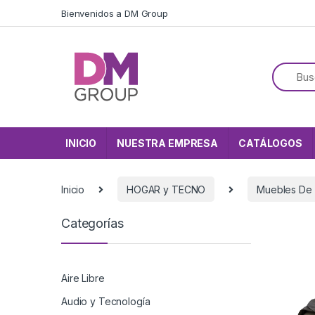
Skip to navigation
Skip to content
Bienvenidos a DM Group
INICIO
NUESTRA EMPRESA
CATÁLOGOS
Inicio
HOGAR y TECNO
Muebles De
Categorías
Aire Libre
Audio y Tecnología