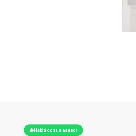
◉
Hablá con un asesor