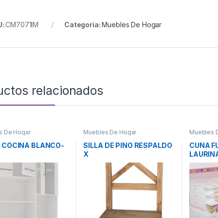
U:
CM7071IM
Categoría:
Muebles De Hogar
uctos relacionados
s De Hogar
Muebles De Hogar
Muebles 
E COCINA BLANCO-
SILLA DE PINO RESPALDO
CUNA F
X
LAURIN