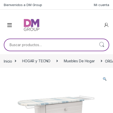
Skip to navigation
Skip to content
Bienvenidos a DM Group
Mi cuenta
Buscar por:
Inicio
HOGAR y TECNO
Muebles De Hogar
ORG