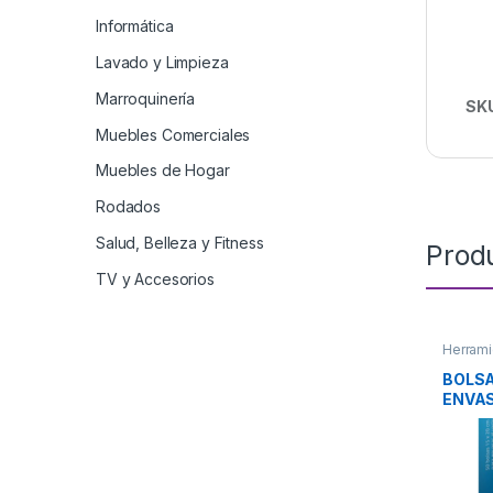
Informática
Lavado y Limpieza
Marroquinería
SK
Muebles Comerciales
Muebles de Hogar
Rodados
Salud, Belleza y Fitness
Prod
TV y Accesorios
Herrami
BOLS
ENVA
VACu
NEOV