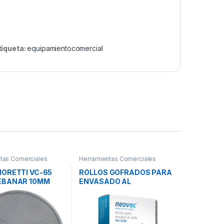
tiqueta:
equipamientocomercial
tas Comerciales
Herramientas Comerciales
MORETTI VC-65
ROLLOS GOFRADOS PARA
EBANAR 10MM
ENVASADO AL
VACu00cdO RG15500
NEOVAC