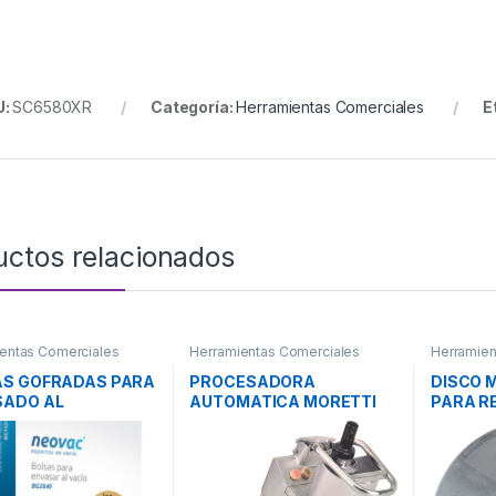
U:
SC6580XR
Categoría:
Herramientas Comerciales
E
uctos relacionados
entas Comerciales
Herramientas Comerciales
Herramien
AS GOFRADAS PARA
PROCESADORA
DISCO 
SADO AL
AUTOMATICA MORETTI
PARA R
00cdO BG2840
Mod. VC-65
AC