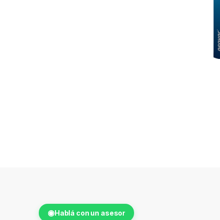
◉
Hablá con un asesor