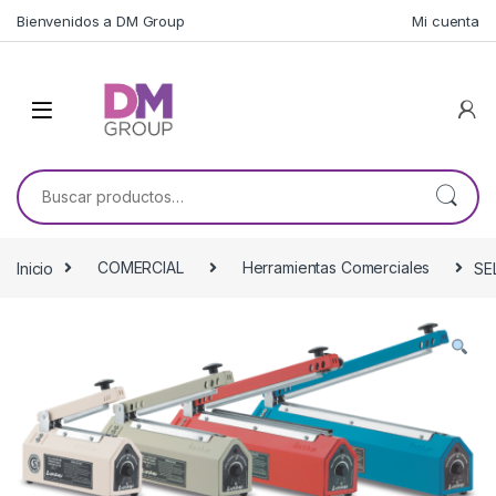
Skip to navigation
Skip to content
Bienvenidos a DM Group
Mi cuenta
Buscar por:
Inicio
COMERCIAL
Herramientas Comerciales
SE