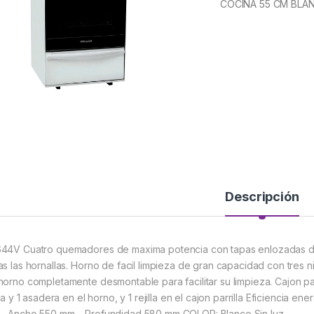
COCINA 55 CM BLA
Descripción
44V Cuatro quemadores de maxima potencia con tapas enlozadas de 
as las hornallas. Horno de facil limpieza de gran capacidad con tres 
horno completamente desmontable para facilitar su limpieza. Cajon parr
lla y 1 asadera en el horno, y 1 rejilla en el cajon parrilla Eficiencia 
– Ancho 550 mm – Profundidad 580 mm COLOR: Blanco Sin luz