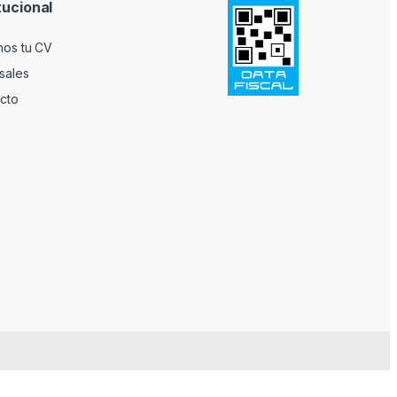
tucional
nos tu CV
sales
cto