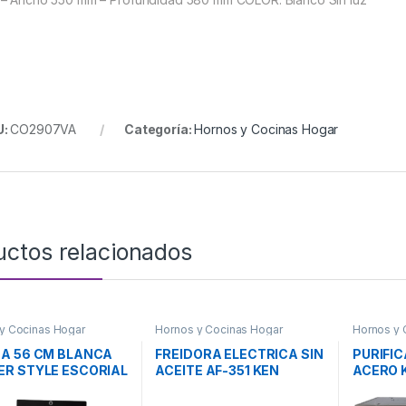
U:
CO2907VA
Categoría:
Hornos y Cocinas Hogar
uctos relacionados
y Cocinas Hogar
Hornos y Cocinas Hogar
Hornos y 
A 56 CM BLANCA
FREIDORA ELECTRICA SIN
PURIFI
R STYLE ESCORIAL
ACEITE AF-351 KEN
ACERO 
BROWN
BROWN