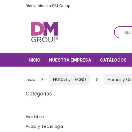
Skip to navigation
Skip to content
Bienvenidos a DM Group
INICIO
NUESTRA EMPRESA
CATÁLOGOS
Inicio
HOGAR y TECNO
Hornos y Co
Categorías
Aire Libre
Audio y Tecnología