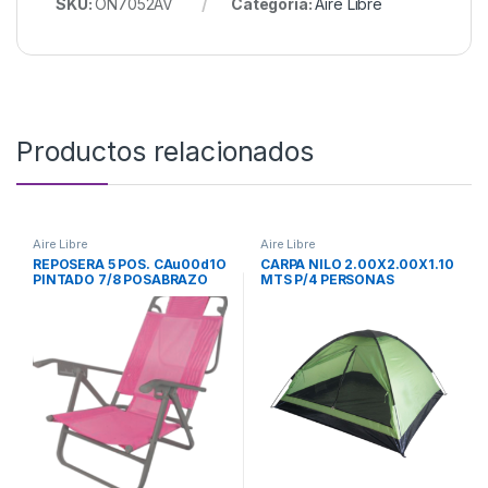
SKU:
ON7052AV
Categoría:
Aire Libre
Productos relacionados
Aire Libre
Aire Libre
REPOSERA 5 POS. CAu00d1O
CARPA NILO 2.00X2.00X1.10
PINTADO 7/8 POSABRAZO
MTS P/4 PERSONAS
CAu00d1O C/COVER
700524-VERDE LAURY