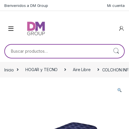
Skip to navigation
Skip to content
Bienvenidos a DM Group
Mi cuenta
Buscar por:
Inicio
HOGAR y TECNO
Aire Libre
COLCHON INFL