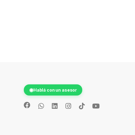
◉
Hablá con un asesor