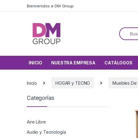
Skip to navigation
Skip to content
Bienvenidos a DM Group
INICIO
NUESTRA EMPRESA
CATÁLOGOS
Inicio
HOGAR y TECNO
Muebles De
Categorías
Aire Libre
Audio y Tecnología