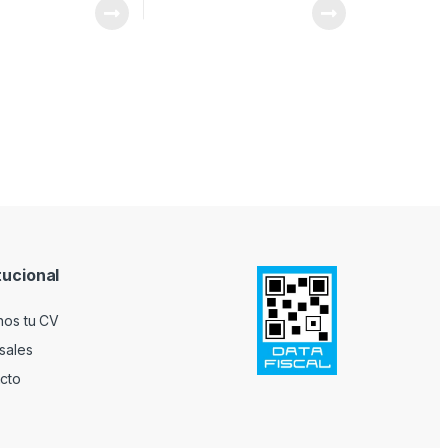
tucional
nos tu CV
sales
cto