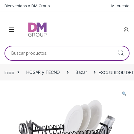
Skip to navigation
Skip to content
Bienvenidos a DM Group
Mi cuenta
Buscar por:
Inicio
HOGAR y TECNO
Bazar
ESCURRIDOR DE P