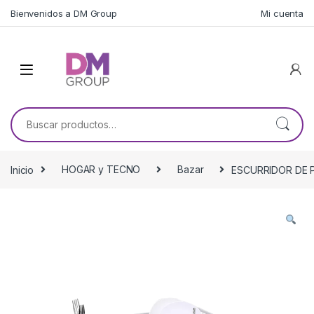
Skip to navigation
Skip to content
Bienvenidos a DM Group
Mi cuenta
Buscar por:
Inicio
HOGAR y TECNO
Bazar
ESCURRIDOR DE P