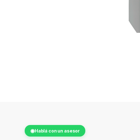
◉
Hablá con un asesor