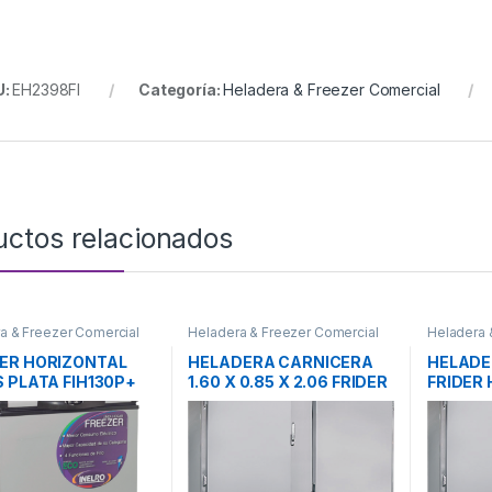
U:
EH2398FI
Categoría:
Heladera & Freezer Comercial
uctos relacionados
a & Freezer Comercial
Heladera & Freezer Comercial
Heladera 
ER HORIZONTAL
HELADERA CARNICERA
HELADE
S PLATA FIH130P+
1.60 X 0.85 X 2.06 FRIDER
FRIDER 
O
HC-53