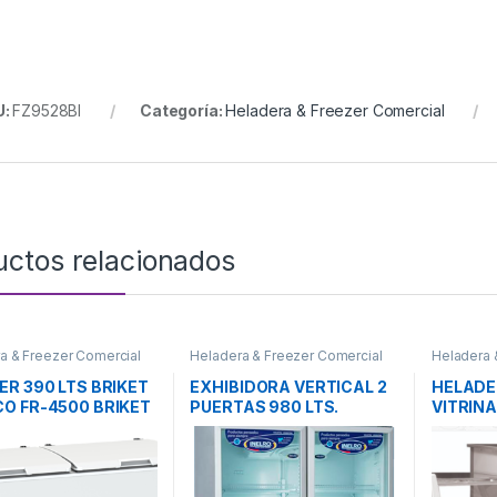
U:
FZ9528BI
Categoría:
Heladera & Freezer Comercial
uctos relacionados
a & Freezer Comercial
Heladera & Freezer Comercial
Heladera 
ER 390 LTS BRIKET
EXHIBIDORA VERTICAL 2
HELAD
O FR-4500 BRIKET
PUERTAS 980 LTS.
VITRINA
INELRO Mod. MT-980
1900W 