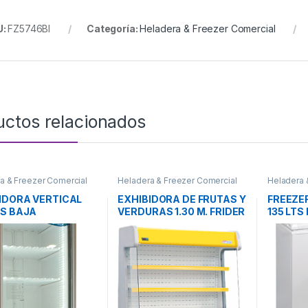
U:
FZ5746BI
Categoría:
Heladera & Freezer Comercial
uctos relacionados
a & Freezer Comercial
Heladera & Freezer Comercial
Heladera 
IDORA VERTICAL
EXHIBIDORA DE FRUTAS Y
FREEZE
TS BAJA
VERDURAS 1.30 M. FRIDER
135 LTS
ERATURA
FIH130A