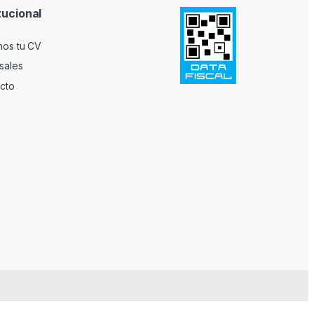
tucional
nos tu CV
sales
cto