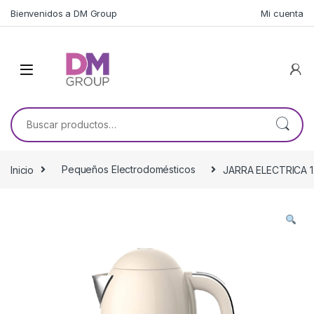
Skip to navigation
Skip to content
Bienvenidos a DM Group
Mi cuenta
Buscar por:
Inicio
Pequeños Electrodomésticos
JARRA ELECTRICA 