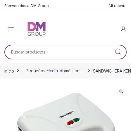
Skip to navigation
Skip to content
Bienvenidos a DM Group
Mi cuenta
Buscar por:
Inicio
Pequeños Electrodomésticos
SANDWICHERA KE