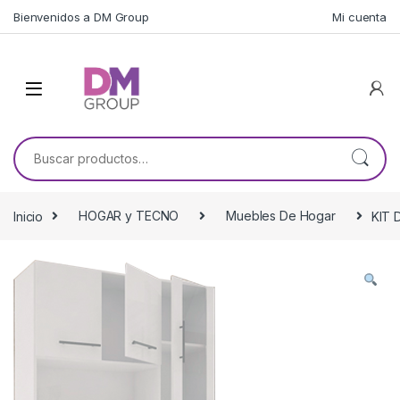
Skip to navigation
Skip to content
Bienvenidos a DM Group
Mi cuenta
Buscar por:
Inicio
HOGAR y TECNO
Muebles De Hogar
KIT 