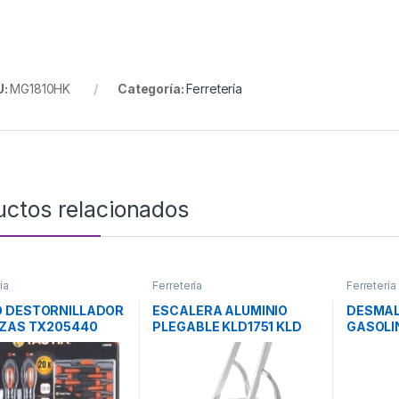
U:
MG1810HK
Categoría:
Ferretería
uctos relacionados
ía
Ferretería
Ferretería
O DESTORNILLADOR
ESCALERA ALUMINIO
DESMAL
EZAS TX205440
PLEGABLE KLD1751 KLD
GASOLI
X