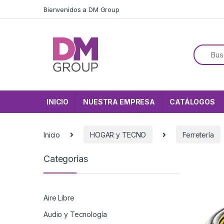
Skip to navigation
Skip to content
Bienvenidos a DM Group
INICIO
NUESTRA EMPRESA
CATÁLOGOS
Inicio
HOGAR y TECNO
Ferretería
Categorías
Aire Libre
Audio y Tecnología