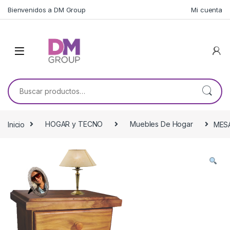
Skip to navigation
Skip to content
Bienvenidos a DM Group
Mi cuenta
Buscar por:
Inicio
HOGAR y TECNO
Muebles De Hogar
MESA