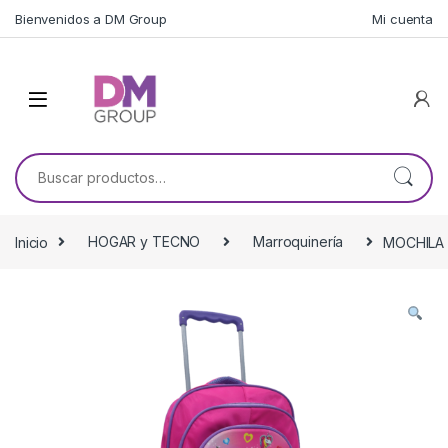
Skip to navigation
Skip to content
Bienvenidos a DM Group
Mi cuenta
Buscar por:
Inicio
HOGAR y TECNO
Marroquinería
MOCHILA