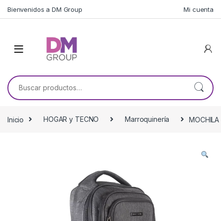
Skip to navigation
Skip to content
Bienvenidos a DM Group
Mi cuenta
Buscar por:
Inicio
HOGAR y TECNO
Marroquinería
MOCHILA 