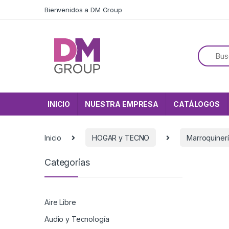
Skip to navigation
Skip to content
Bienvenidos a DM Group
INICIO
NUESTRA EMPRESA
CATÁLOGOS
Inicio
HOGAR y TECNO
Marroquiner
Categorías
Aire Libre
Audio y Tecnología