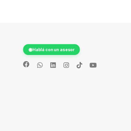
◉
Hablá con un asesor