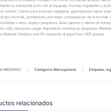
ilitando su transporte junto con el equipaje. Correas regulables y a
or confort. Correa para el pecho regulable, garantizando mayor estabi
rre tipo enchufe, permitiendo una mejor compactacion de la mochila. Un
a botellas u otros objetos pequenos. Asas superior y lateral de trans
rto USB, ideal para cargar dispositivos mientras te desplazas. Medid
cm Material: Sintetico simil PU resistente al agua Peso: 900 gramos
U:
HM2566GC
Categoría:
Marroquinería
Etiqueta:
re
uctos relacionados