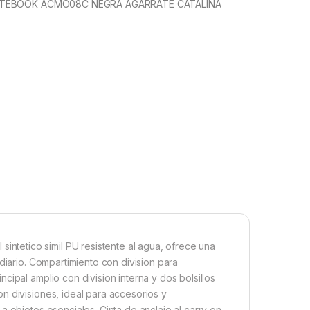
TEBOOK ACMO08C NEGRA AGARRATE CATALINA
tetico simil PU resistente al agua, ofrece una
diario. Compartimiento con division para
cipal amplio con division interna y dos bolsillos
n divisiones, ideal para accesorios y
 objetos esenciales. Cinta de anclaje al carry on,