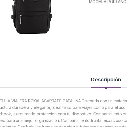
MOCHILA PORTANO
Descripción
HILA VIAJERA ROYAL AGARRATE CATALINA Disenada con un material sin
ructura duradera y elegante, ideal tanto para viajes como para el uso 
ebook, asegurando proteccion para tu dispositivo. Compartimiento prin
red para una mejor organizacion. Compartimiento frontal espacioso co
umentos. Dos bolsillos frontales con cierre, brindando acceso rapido a