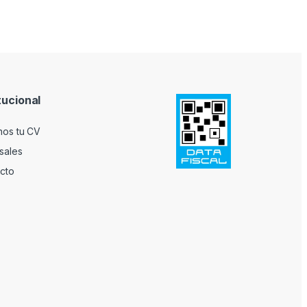
tucional
nos tu CV
sales
cto