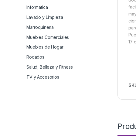
fac
Informática
may
Lavado y Limpieza
cie
Marroquinería
par
Pue
Muebles Comerciales
17 
Muebles de Hogar
Rodados
Salud, Belleza y Fitness
TV y Accesorios
SK
Prod