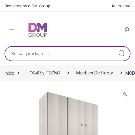
Skip to navigation
Skip to content
Bienvenidos a DM Group
Mi cuenta
Buscar por:
Inicio
HOGAR y TECNO
Muebles De Hogar
MOD