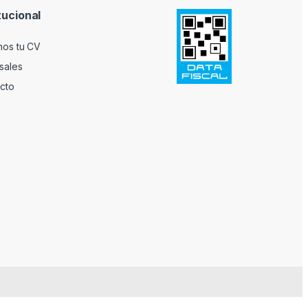
tucional
nos tu CV
sales
cto