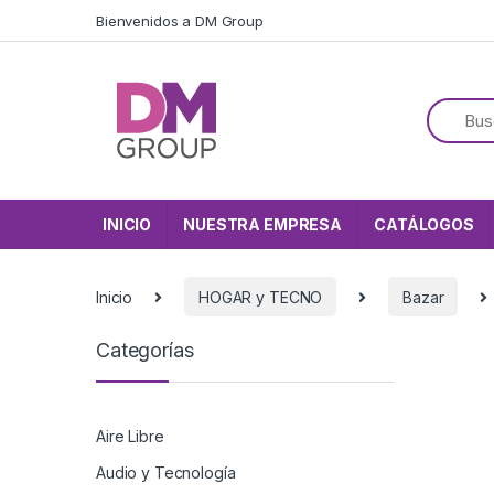
Skip to navigation
Skip to content
Bienvenidos a DM Group
INICIO
NUESTRA EMPRESA
CATÁLOGOS
Inicio
HOGAR y TECNO
Bazar
Categorías
Aire Libre
Audio y Tecnología