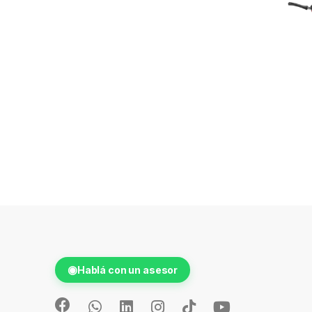
◉
Hablá con un asesor