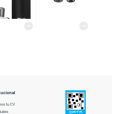
tucional
nos tu CV
sales