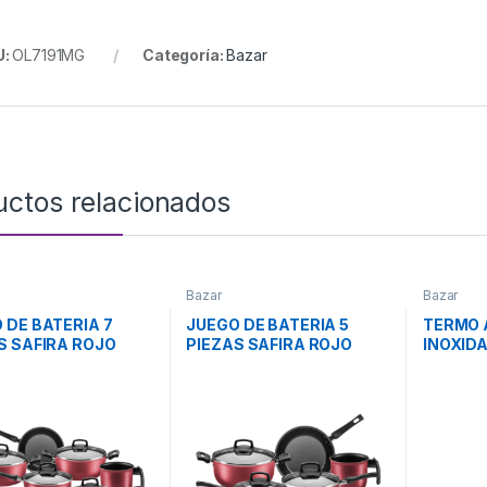
U:
OL7191MG
Categoría:
Bazar
uctos relacionados
Bazar
Bazar
 DE BATERIA 7
JUEGO DE BATERIA 5
TERMO 
S SAFIRA ROJO
PIEZAS SAFIRA ROJO
INOXIDA
 MTA
17534 MTA
WDOBU
WATER