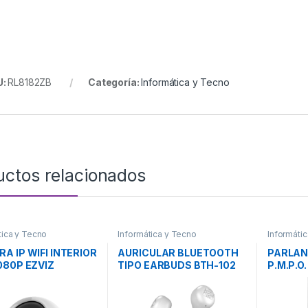
U:
RL8182ZB
Categoría:
Informática y Tecno
uctos relacionados
tica y Tecno
Informática y Tecno
Informáti
A IP WIFI INTERIOR
AURICULAR BLUETOOTH
PARLAN
080P EZVIZ
TIPO EARBUDS BTH-102
P.M.P.O
TELEFUNKEN
GOLDS