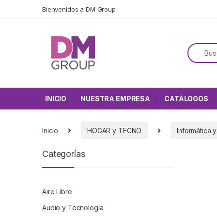
Skip to navigation
Skip to content
Bienvenidos a DM Group
INICIO
NUESTRA EMPRESA
CATÁLOGOS
Inicio
HOGAR y TECNO
Informática 
Categorías
Aire Libre
Audio y Tecnología