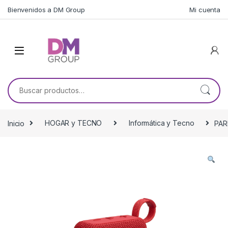
Skip to navigation
Skip to content
Bienvenidos a DM Group
Mi cuenta
Buscar por:
Inicio
HOGAR y TECNO
Informática y Tecno
PAR