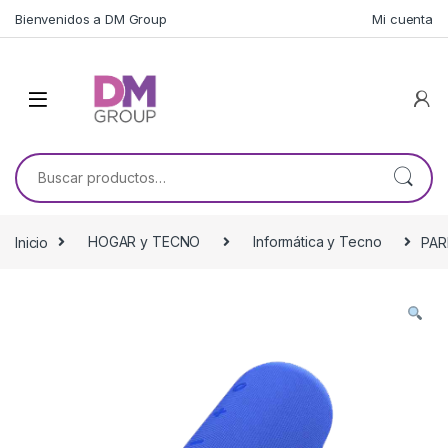
Skip to navigation
Skip to content
Bienvenidos a DM Group
Mi cuenta
Buscar por:
Inicio
HOGAR y TECNO
Informática y Tecno
PAR