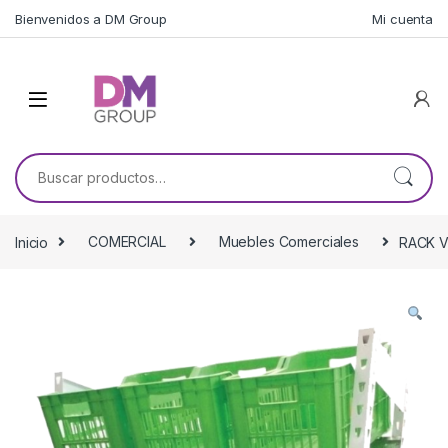
Skip to navigation
Skip to content
Bienvenidos a DM Group
Mi cuenta
Buscar por:
Inicio
COMERCIAL
Muebles Comerciales
RACK V